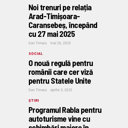
Noi trenuri pe relația
Arad-Timișoara-
Caransebeș, începând
cu 27 mai 2025
Dan Timaru
mai 26, 2025
SOCIAL
O nouă regulă pentru
românii care cer viză
pentru Statele Unite
Dan Timaru
aprilie 3, 2025
ȘTIRI
Programul Rabla pentru
autoturisme vine cu
schimbări majore în