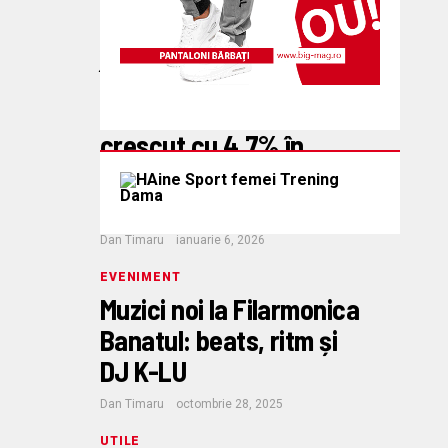
Dan Timaru
februarie 1, 2026
ȘTIRI
Înmatriculările de
autoturisme noi au
crescut cu 4,7% în
2025. Dacia, Renault și
Toyota, în top
Dan Timaru
ianuarie 6, 2026
EVENIMENT
Muzici noi la Filarmonica
Banatul: beats, ritm și
DJ K-LU
Dan Timaru
octombrie 28, 2025
UTILE