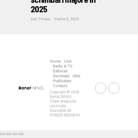
2025
Dan Timaru
martie 5, 2025
Home
Live
Radio & TV
Editorial
Destinații
Utile
Publicitate
Contact
Copyright © 2026
Banat NEWS.
Toate dreprurile
rezervate.
Dezvoltat de
POWER MEDIA FX