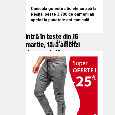
Dan Timaru
aprilie 3, 2026
Canicula golește sticlele cu apă la
ȘTIRI
Reșița: peste 3.700 de oameni au
Radare fixe noi în
apelat la punctele anticaniculă
Timișoara: aparatele
intră în teste din 16
PUBLICITATE
martie, fără amenzi
deocamdată
Dan Timaru
martie 11, 2026
ȘTIRI
Wizz Air extinde
operațiunile din
România: șase rute noi
din mai 2026, trei cu
plecare de la Timișoara