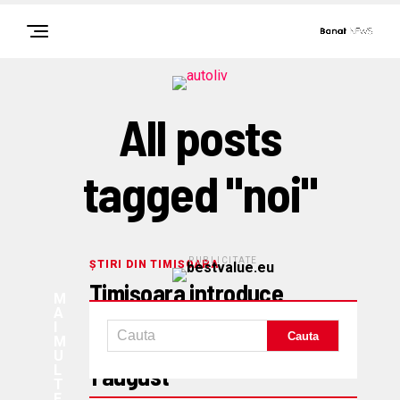
All posts
tagged "noi"
PUBLICITATE
ȘTIRI DIN TIMIȘOARA
Timișoara introduce
M
A
taxe și restricții noi
I
M
pentru traficul greu, din
U
1 august
L
T
E