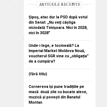
Dan Timaru
mai 5, 2026
ARTICOLE RECENTE
STIRI TIMIȘOARA
Timișoara își extinde
Şipoş, atac dur la PSD după votul
din Senat: „Nu veţi câştiga
infrastructura verde: 21
niciodată Timişoara. Nici în 2028,
de noi stații pentru
nici în 3028”
încărcarea mașinilor
Unde-i lege, e tocmeală? La
electrice
Imperial Market Moldova Nouă,
Dan Timaru
voucherul SGR vine cu „obligația”
aprilie 9, 2026
de a cumpăra?
ȘTIRI DIN TIMIȘOARA
Timișoara pregătește
(fără titlu)
noi investiții culturale
cu fonduri europene
Cornereva își pune tradițiile pe
masă: două zile cu bucate alese,
prin actualizarea
muzică și povești din Banatul
strategiei urbane
Montan