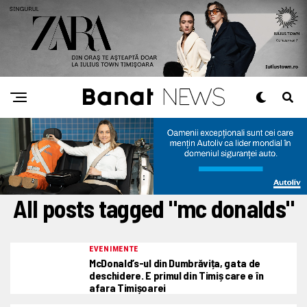
All posts tagged "mc donalds"
EVENIMENTE
McDonald’s-ul din Dumbrăvița, gata de
deschidere. E primul din Timiș care e în
afara Timișoarei