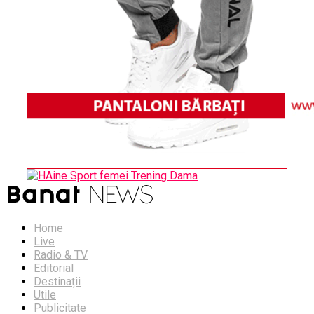
Home
Live
Radio & TV
Editorial
Destinații
Utile
Publicitate