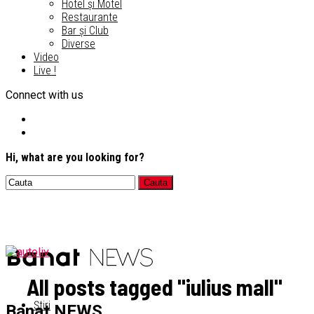
Hotel și Motel
Restaurante
Bar și Club
Diverse
Video
Live !
Connect with us
Hi, what are you looking for?
All posts tagged "iulius mall"
Știri
Banat NEWS