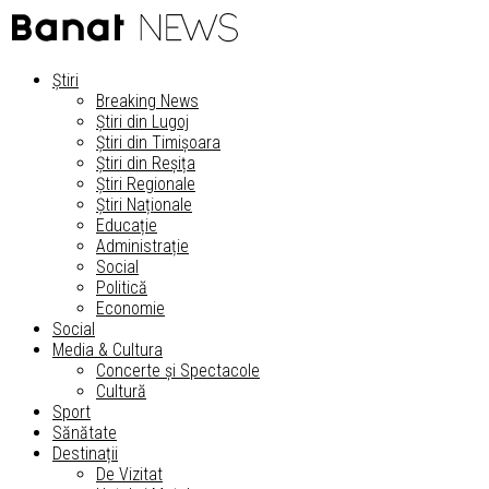
Știri
Breaking News
Știri din Lugoj
Știri din Timișoara
Știri din Reșița
Știri Regionale
Știri Naționale
Educație
Administrație
Social
Politică
Economie
Social
Media & Cultura
Concerte și Spectacole
Cultură
Sport
Sănătate
Destinații
De Vizitat