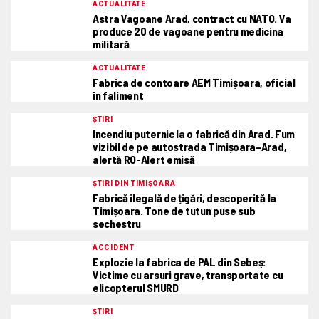
ACTUALITATE
Astra Vagoane Arad, contract cu NATO. Va
produce 20 de vagoane pentru medicina
militară
ACTUALITATE
Fabrica de contoare AEM Timișoara, oficial
în faliment
ȘTIRI
Incendiu puternic la o fabrică din Arad. Fum
vizibil de pe autostrada Timișoara–Arad,
alertă RO-Alert emisă
ȘTIRI DIN TIMIȘOARA
Fabrică ilegală de țigări, descoperită la
Timișoara. Tone de tutun puse sub
sechestru
ACCIDENT
Explozie la fabrica de PAL din Sebeș:
Victime cu arsuri grave, transportate cu
elicopterul SMURD
ȘTIRI