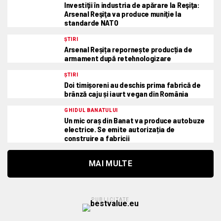
Investiţii în industria de apărare la Reşiţa:
Arsenal Reşiţa va produce muniţie la
standarde NATO
ȘTIRI
Arsenal Reșița repornește producția de
armament după retehnologizare
ȘTIRI
Doi timișoreni au deschis prima fabrică de
brânză caju și iaurt vegan din România
GHIDUL BANATULUI
Un mic oraș din Banat va produce autobuze
electrice. Se emite autorizația de
construire a fabricii
MAI MULTE
PUBLICITATE