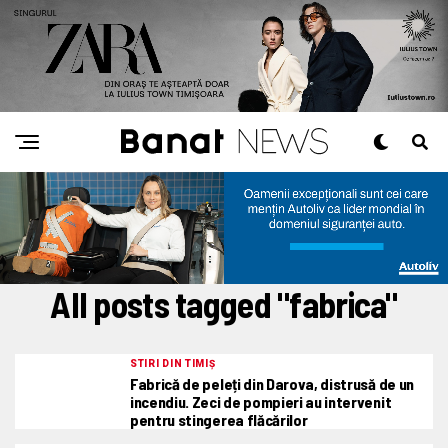
All posts tagged "fabrica"
STIRI DIN TIMIȘ
Fabrică de peleți din Darova, distrusă de un
incendiu. Zeci de pompieri au intervenit
pentru stingerea flăcărilor