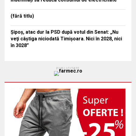
(fără titlu)
Şipoş, atac dur la PSD după votul din Senat: „Nu
veţi câştiga niciodată Timişoara. Nici în 2028, nici
în 3028”
PUBLICITATE