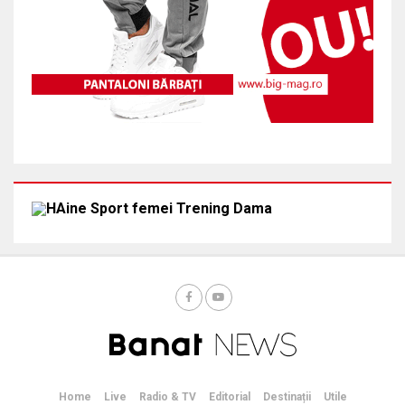
Home
Live
Radio & TV
Editorial
Destinații
Utile