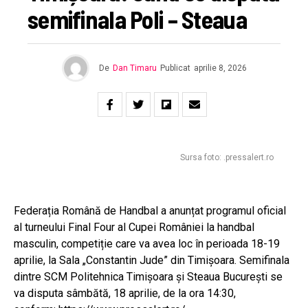
semifinala Poli – Steaua
De
Dan Timaru
Publicat
aprilie 8, 2026
Sursa foto: .pressalert.ro
Federația Română de Handbal a anunțat programul oficial
al turneului Final Four al Cupei României la handbal
masculin, competiție care va avea loc în perioada 18-19
aprilie, la Sala „Constantin Jude” din Timișoara. Semifinala
dintre SCM Politehnica Timișoara și Steaua București se
va disputa sâmbătă, 18 aprilie, de la ora 14:30,