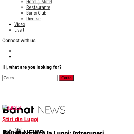
Hotel și Motel
Restaurante
Bar și Club
Diverse
Video
Live !
Connect with us
Hi, what are you looking for?
Știri din Lugoj
Știri
Situație critică la Lugoj: întreruperi
Banat NEWS