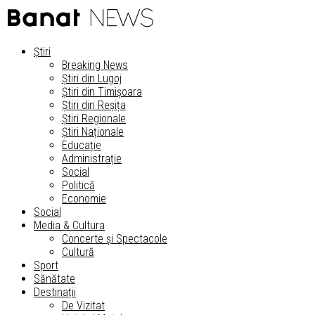
Știri
Breaking News
Știri din Lugoj
Știri din Timișoara
Știri din Reșița
Știri Regionale
Știri Naționale
Educație
Administrație
Social
Politică
Economie
Social
Media & Cultura
Concerte și Spectacole
Cultură
Sport
Sănătate
Destinații
De Vizitat