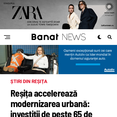
ȘTIRI DIN REȘIȚA
Reșița accelerează
modernizarea urbană:
investiții de peste 65 de