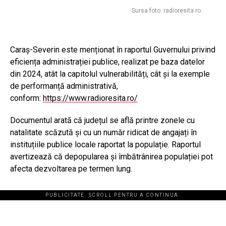
Sursa foto: radioresita.ro
Caraș-Severin este menționat în raportul Guvernului privind
eficiența administrației publice, realizat pe baza datelor
din 2024, atât la capitolul vulnerabilități, cât și la exemple
de performanță administrativă,
conform:
https://www.radioresita.ro/
Documentul arată că județul se află printre zonele cu
natalitate scăzută și cu un număr ridicat de angajați în
instituțiile publice locale raportat la populație. Raportul
avertizează că depopularea și îmbătrânirea populației pot
afecta dezvoltarea pe termen lung.
PUBLICITATE. SCROLL PENTRU A CONTINUA.