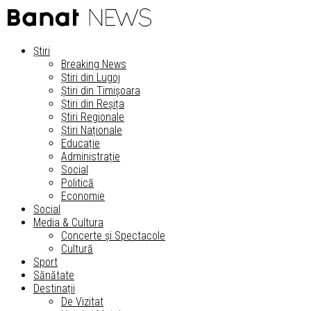
Știri
Breaking News
Știri din Lugoj
Știri din Timișoara
Știri din Reșița
Știri Regionale
Știri Naționale
Educație
Administrație
Social
Politică
Economie
Social
Media & Cultura
Concerte și Spectacole
Cultură
Sport
Sănătate
Destinații
De Vizitat