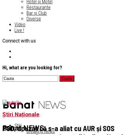
Hotel și Motel
Restaurante
Bar și Club
Diverse
Video
Live !
Connect with us
Hi, what are you looking for?
Știri Naționale
Știri
PSD, acuzat că s-a aliat cu AUR și SOS
Banat NEWS
Breaking News