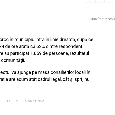
Sursa foto: reper24
oroc în municipiu intră în linie dreaptă, după ce
e 24 de ore arată că 62% dintre respondenți
 au participat 1.659 de persoane, rezultatul
 comunității.
ectul va ajunge pe masa consilierilor locali în
ația are acum atât cadrul legal, cât și sprijinul
 SCROLL PENTRU A CONTINUA.