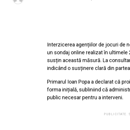
Interzicerea agențiilor de jocuri de n
un sondaj online realizat în ultimel
susțin această măsură. La consultare
indicând o susținere clară din partea
Primarul
Ioan Popa
a declarat că proi
forma inițială, subliniind că administr
public necesar pentru a interveni.
PUBLICITATE.