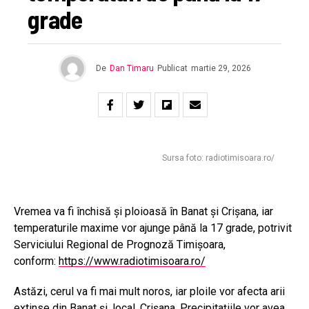
grade
De
Dan Timaru
Publicat
martie 29, 2026
Sursa foto: radiotimisoara.ro/
Vremea va fi închisă și ploioasă în Banat și Crișana, iar
temperaturile maxime vor ajunge până la 17 grade, potrivit
Serviciului Regional de Prognoză Timișoara,
conform:
https://www.radiotimisoara.ro/
Astăzi, cerul va fi mai mult noros, iar ploile vor afecta arii
extinse din Banat și, local, Crișana. Precipitațiile vor avea