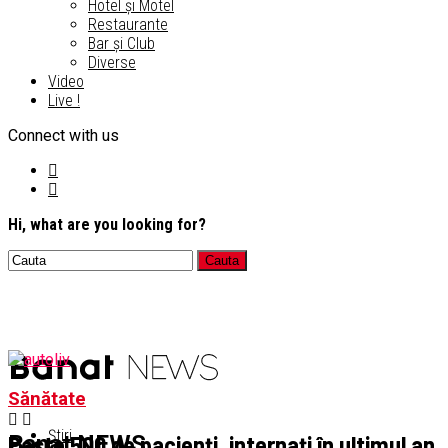
Hotel și Motel
Restaurante
Bar și Club
Diverse
Video
Live !
Connect with us
Hi, what are you looking for?
Sănătate
Știri
Peste 500 de pacienți, internați în ultimul an
Banat NEWS