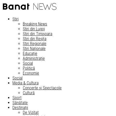
Știri
Breaking News
Știri din Lugoj
Știri din Timișoara
Știri din Reșița
Știri Regionale
Știri Naționale
Educație
Administrație
Social
Politică
Economie
Social
Media & Cultura
Concerte și Spectacole
Cultură
Sport
Sănătate
Destinații
De Vizitat