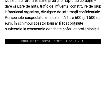
Dosarul se referă la săvârșirea unor fapte de corupție –
dare și luare de mită, trafic de influență, constituire de grup
infracțional organizat, divulgare de informații confidențiale.
Persoanele suspectate ar fi luat mită între 600 și 1.500 de
euro. În schimbul acestor bani ar fi fost obținute
subiectele la examenele destinate șoferilor profesioniști.
PUBLICITATE. SCROLL PENTRU A CONTINUA.