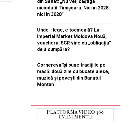
din Senat: „Nu veţi câştiga
niciodată Timişoara. Nici în 2028,
nici în 3028”
Unde-i lege, e tocmeală? La
Imperial Market Moldova Nouă,
voucherul SGR vine cu „obligația”
de a cumpăra?
Cornereva își pune tradițiile pe
masă: două zile cu bucate alese,
muzică și povești din Banatul
Montan
PLATFORMA VIDEO 360
EVENIMENTE