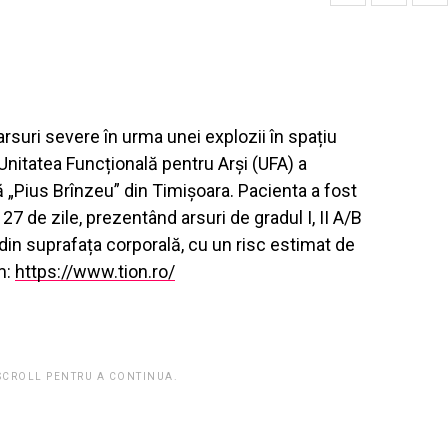
arsuri severe în urma unei explozii în spațiu
Unitatea Funcțională pentru Arși (UFA) a
ă „Pius Brînzeu” din Timișoara. Pacienta a fost
27 de zile, prezentând arsuri de gradul I, II A/B
% din suprafața corporală, cu un risc estimat de
m:
https://www.tion.ro/
 SCROLL PENTRU A CONTINUA.