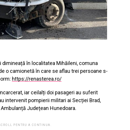
i dimineață în localitatea Mihăileni, comuna
e o camionetă în care se aflau trei persoane s-
nform:
https://renasterea.ro/
carcerat, iar ceilalți doi pasageri au suferit
 intervenit pompierii militari ai Secției Brad,
de Ambulanță Județean Hunedoara.
 SCROLL PENTRU A CONTINUA.