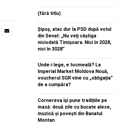
(fără titlu)
Şipoş, atac dur la PSD după votul
din Senat: „Nu veţi câştiga
niciodată Timişoara. Nici în 2028,
nici în 3028”
Unde-i lege, e tocmeală? La
Imperial Market Moldova Nouă,
voucherul SGR vine cu „obligația”
de a cumpăra?
Cornereva își pune tradițiile pe
masă: două zile cu bucate alese,
muzică și povești din Banatul
Montan