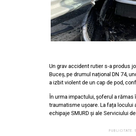
Un grav accident rutier s-a produs jo
Buceș, pe drumul național DN 74, und
a izbit violent de un cap de pod, co
În urma impactului, șoferul a rămas în
traumatisme ușoare. La fața locului au
echipaje SMURD și ale Serviciului 
PUBLICITATE.