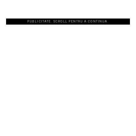
PUBLICITATE. SCROLL PENTRU A CONTINUA.