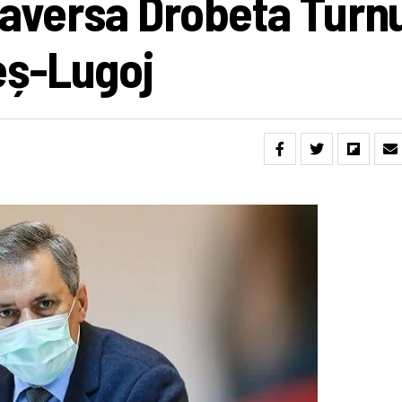
raversa Drobeta Turn
eș-Lugoj