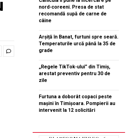
u
Canicula îi pune la încercare pe
nord-coreeni. Presa de stat
recomandă supă de carne de
câine
Arșiță în Banat, furtuni spre seară.
Temperaturile urcă până la 35 de
grade
„Regele TikTok-ului” din Timiș,
arestat preventiv pentru 30 de
zile
Furtuna a doborât copaci peste
mașini în Timișoara. Pompierii au
intervenit la 12 solicitări