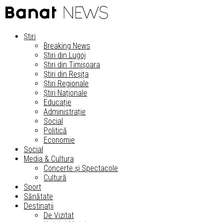
Știri
Breaking News
Știri din Lugoj
Știri din Timișoara
Știri din Reșița
Știri Regionale
Știri Naționale
Educație
Administrație
Social
Politică
Economie
Social
Media & Cultura
Concerte și Spectacole
Cultură
Sport
Sănătate
Destinații
De Vizitat