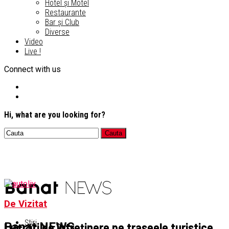
Hotel și Motel
Restaurante
Bar și Club
Diverse
Video
Live !
Connect with us
Hi, what are you looking for?
De Vizitat
Știri
Lucrări de întreținere pe traseele turistice
Banat NEWS