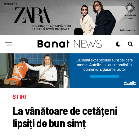
ȘTIRI
La vânătoare de cetățeni
lipsiți de bun simț