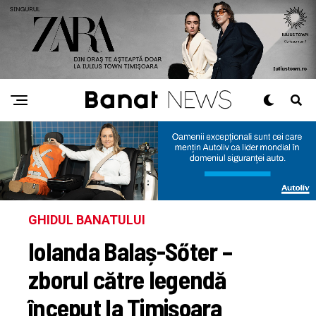
GHIDUL BANATULUI
Iolanda Balaș-Sőter –
zborul către legendă
început la Timișoara