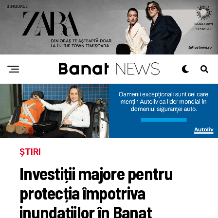
ȘTIRI
Investiții majore pentru
protecția împotriva
inundațiilor în Banat