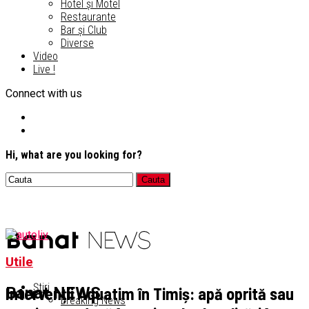
Hotel și Motel
Restaurante
Bar și Club
Diverse
Video
Live !
Connect with us
Hi, what are you looking for?
Utile
Știri
Intervenții Aquatim în Timiș: apă oprită sau
Banat NEWS
Breaking News