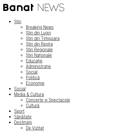
Știri
Breaking News
Știri din Lugoj
Știri din Timișoara
Știri din Reșița
Știri Regionale
Știri Naționale
Educație
Administrație
Social
Politică
Economie
Social
Media & Cultura
Concerte și Spectacole
Cultură
Sport
Sănătate
Destinații
De Vizitat