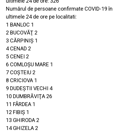
ultimele 24 de ore: 326
Numărul de persoane confirmate COVID-19 în
ultimele 24 de ore pe localitati:
1 BANLOC 1
2 BUCOVĂŢ 2
3 CĂRPINIŞ 1
4 CENAD 2
5 CENEI 2
6 COMLOŞU MARE 1
7 COŞTEIU 2
8 CRICIOVA 1
9 DUDEŞTII VECHI 4
10 DUMBRĂVIŢA 26
11 FÂRDEA 1
12 FIBIŞ 1
13 GHIRODA 2
14 GHIZELA 2