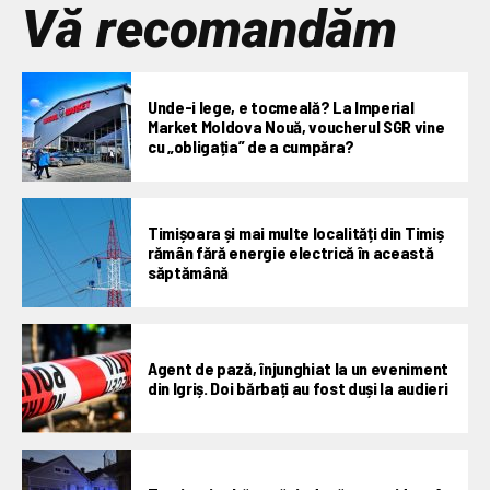
Vă recomandăm
Unde-i lege, e tocmeală? La Imperial
Market Moldova Nouă, voucherul SGR vine
cu „obligația” de a cumpăra?
Timișoara și mai multe localități din Timiș
rămân fără energie electrică în această
săptămână
Agent de pază, înjunghiat la un eveniment
din Igriș. Doi bărbați au fost duși la audieri