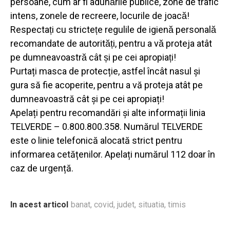
persoane, cum ar fi adunările publice, zone de trafic
intens, zonele de recreere, locurile de joacă!
Respectați cu strictețe regulile de igienă personală
recomandate de autorități, pentru a vă proteja atât
pe dumneavoastră cât și pe cei apropiați!
Purtați masca de protecție, astfel încât nasul și
gura să fie acoperite, pentru a vă proteja atât pe
dumneavoastră cât și pe cei apropiați!
Apelați pentru recomandări și alte informații linia
TELVERDE – 0.800.800.358. Numărul TELVERDE
este o linie telefonică alocată strict pentru
informarea cetățenilor. Apelați numărul 112 doar în
caz de urgență.
In acest articol
banat
,
covid
,
judet
,
situatia
,
timis