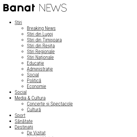
Știri
Breaking News
Știri din Lugoj
Știri din Timișoara
Știri din Reșița
Știri Regionale
Știri Naționale
Educație
Administrație
Social
Politică
Economie
Social
Media & Cultura
Concerte și Spectacole
Cultură
Sport
Sănătate
Destinații
De Vizitat