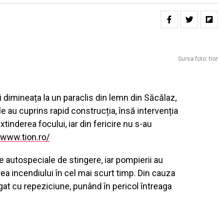
Sursa foto: tio
 dimineața la un paraclis din lemn din Săcălaz,
e au cuprins rapid construcția, însă intervenția
tinderea focului, iar din fericire nu s-au
/www.tion.ro/
te autospeciale de stingere, iar pompierii au
rea incendiului în cel mai scurt timp. Din cauza
gat cu repeziciune, punând în pericol întreaga