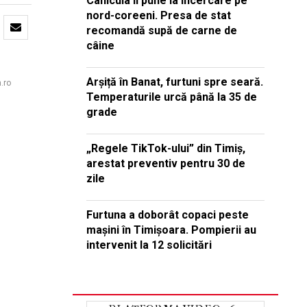
Canicula îi pune la încercare pe
nord-coreeni. Presa de stat
recomandă supă de carne de
câine
Arșiță în Banat, furtuni spre seară.
n.ro
Temperaturile urcă până la 35 de
grade
„Regele TikTok-ului” din Timiș,
arestat preventiv pentru 30 de
zile
Furtuna a doborât copaci peste
mașini în Timișoara. Pompierii au
intervenit la 12 solicitări