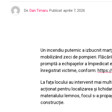
De
Dan Timaru
Publicat
aprilie 7, 2026
Un incendiu puternic a izbucnit marți
mobilizând zeci de pompieri. Flăcăril
promptă a echipajelor a împiedicat ex
înregistrat victime, conform:
https:/
La fața locului au intervenit mai mul
acționat pentru localizarea și lichida
materialului lemnos, focul s-a propa
construcție.