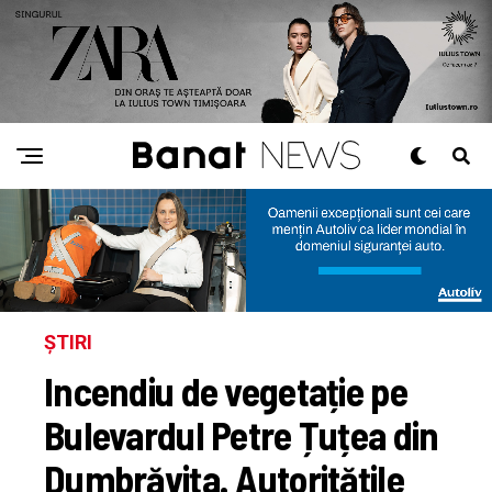
ȘTIRI
Incendiu de vegetație pe
Bulevardul Petre Țuțea din
Dumbrăvița. Autoritățile