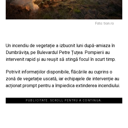
Foto: tion.ro
Un incendiu de vegetație a izbucnit luni după-amiaza în
Dumbrăvița, pe Bulevardul Petre Țuțea. Pompierii au
intervenit rapid și au reușit să stingă focul în scurt timp.
Potrivit informațiilor disponibile, flăcările au cuprins o
zonă de vegetație uscată, iar echipajele de intervenție au
acționat prompt pentru a împiedica extinderea incendiului.
PUBLICITATE. SCROLL PENTRU A CONTINUA.