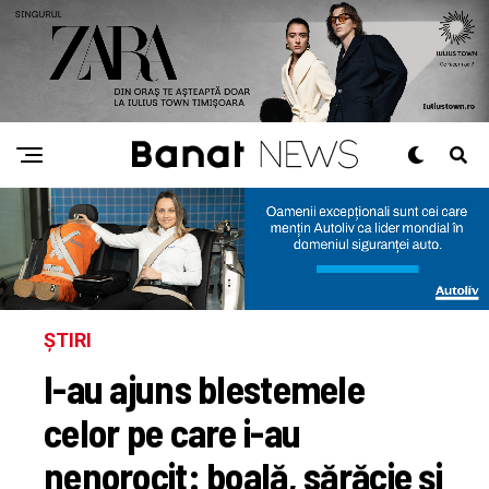
ȘTIRI
I-au ajuns blestemele
celor pe care i-au
nenorocit: boală, sărăcie și