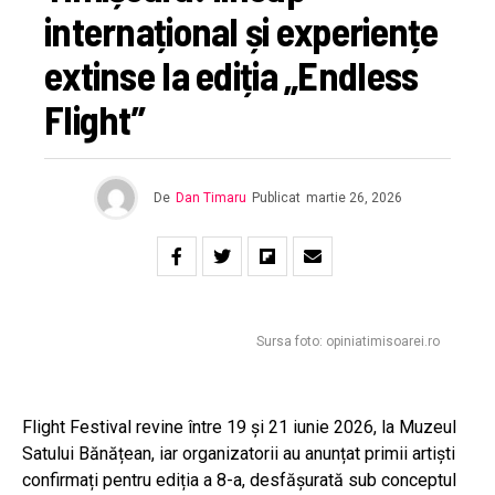
internațional și experiențe
extinse la ediția „Endless
Flight”
De
Dan Timaru
Publicat
martie 26, 2026
Sursa foto: opiniatimisoarei.ro
Flight Festival revine între 19 și 21 iunie 2026, la Muzeul
Satului Bănățean, iar organizatorii au anunțat primii artiști
confirmați pentru ediția a 8-a, desfășurată sub conceptul