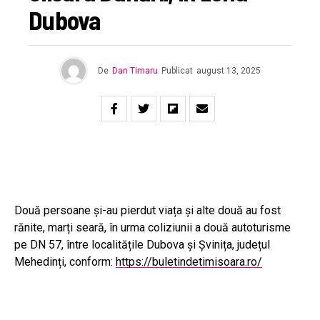
Dubova
De
Dan Timaru
Publicat
august 13, 2025
Două persoane și-au pierdut viața și alte două au fost
rănite, marți seară, în urma coliziunii a două autoturisme
pe DN 57, între localitățile Dubova și Șvinița, județul
Mehedinți, conform:
https://buletindetimisoara.ro/