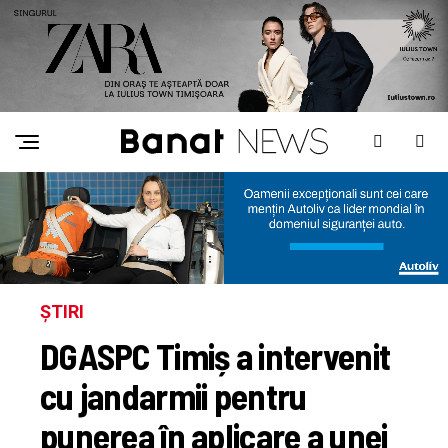
ȘTIRI
DGASPC Timiș a intervenit
cu jandarmii pentru
punerea în aplicare a unei