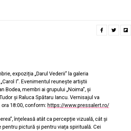
brie, expoziția „Darul Vederii” la galeria
Carol I”. Evenimentul reunește artiștii
ian Bodea, membri ai grupului „Noima”, și
Tudor și Raluca Spătaru Iancu. Vernisajul va
a ora 18:00, conform:
https://www.pressalert.ro/
rea”, înțeleasă atât ca percepție vizuală, cât și
pentru pictură și pentru viața spirituală. Cei