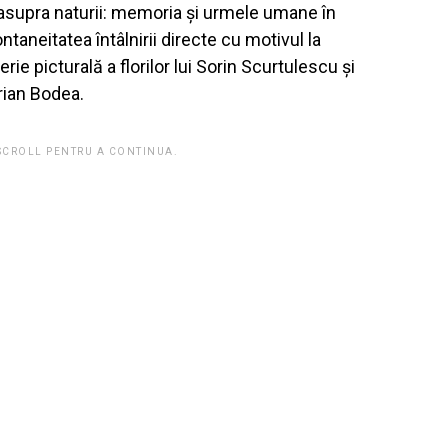
e asupra naturii: memoria și urmele umane în
taneitatea întâlnirii directe cu motivul la
ie picturală a florilor lui Sorin Scurtulescu și
prian Bodea.
 SCROLL PENTRU A CONTINUA.