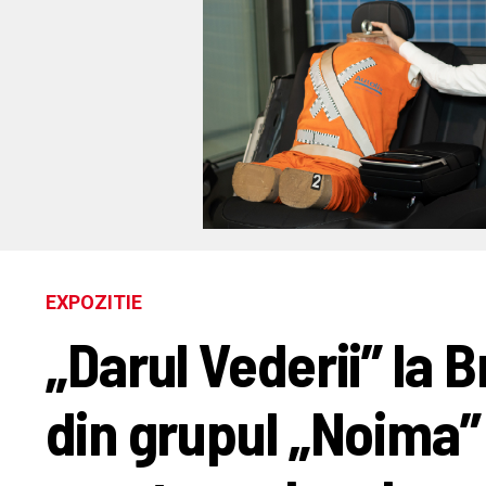
EXPOZITIE
„Darul Vederii” la Br
din grupul „Noima”