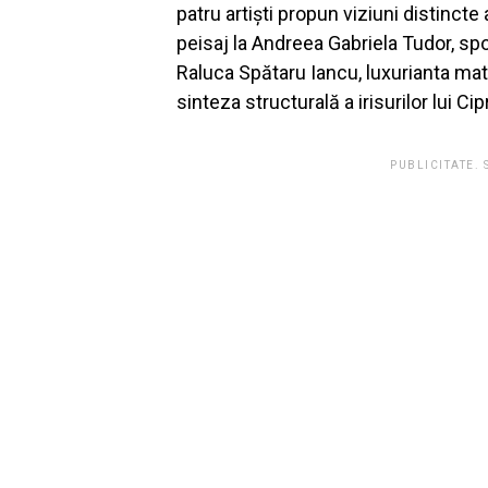
patru artiști propun viziuni distinct
peisaj la Andreea Gabriela Tudor, spon
Raluca Spătaru Iancu, luxurianta mater
sinteza structurală a irisurilor lui Ci
PUBLICITATE.