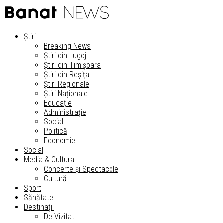
Știri
Breaking News
Știri din Lugoj
Știri din Timișoara
Știri din Reșița
Știri Regionale
Știri Naționale
Educație
Administrație
Social
Politică
Economie
Social
Media & Cultura
Concerte și Spectacole
Cultură
Sport
Sănătate
Destinații
De Vizitat