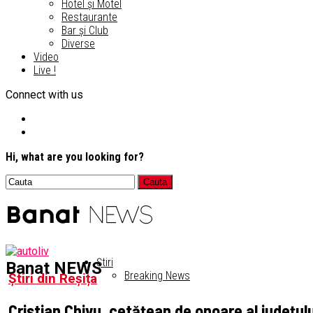
Hotel și Motel
Restaurante
Bar și Club
Diverse
Video
Live !
Connect with us
Hi, what are you looking for?
Știri
Banat NEWS
Breaking News
Știri din Reșița
Cristian Chivu, cetățean de onoare al județul