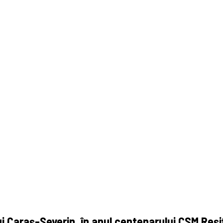
ui Caraș-Severin, în anul centenarului CSM Reși