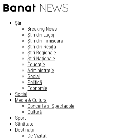
Știri
Breaking News
Știri din Lugoj
Știri din Timișoara
Știri din Reșița
Știri Regionale
Știri Naționale
Educație
Administrație
Social
Politică
Economie
Social
Media & Cultura
Concerte și Spectacole
Cultură
Sport
Sănătate
Destinații
De Vizitat