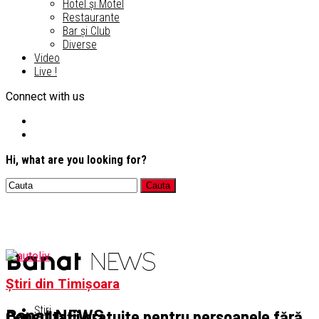
Hotel și Motel
Restaurante
Bar și Club
Diverse
Video
Live !
Connect with us
Hi, what are you looking for?
Știri din Timișoara
Știri
Consultații gratuite pentru persoanele fără
Banat NEWS