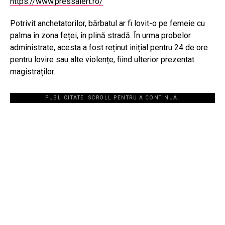
https://www.pressalert.ro/
Potrivit anchetatorilor, bărbatul ar fi lovit-o pe femeie cu
palma în zona feței, în plină stradă. În urma probelor
administrate, acesta a fost reținut inițial pentru 24 de ore
pentru lovire sau alte violențe, fiind ulterior prezentat
magistraților.
PUBLICITATE. SCROLL PENTRU A CONTINUA.