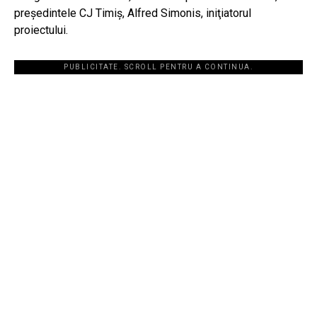
preşedintele CJ Timiş, Alfred Simonis, iniţiatorul
proiectului.
PUBLICITATE. SCROLL PENTRU A CONTINUA.