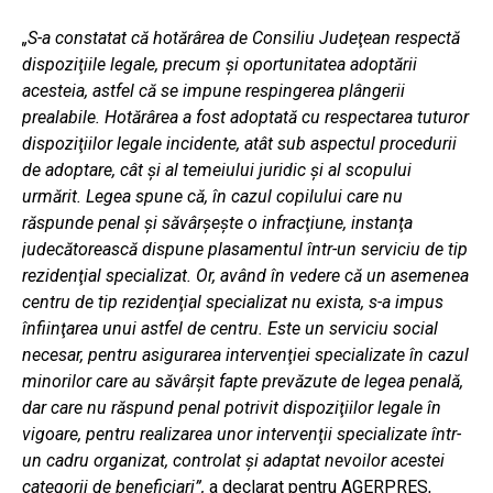
„S-a constatat că hotărârea de Consiliu Judeţean respectă
dispoziţiile legale, precum şi oportunitatea adoptării
acesteia, astfel că se impune respingerea plângerii
prealabile. Hotărârea a fost adoptată cu respectarea tuturor
dispoziţiilor legale incidente, atât sub aspectul procedurii
de adoptare, cât şi al temeiului juridic şi al scopului
urmărit. Legea spune că, în cazul copilului care nu
răspunde penal şi săvârşeşte o infracţiune, instanţa
judecătorească dispune plasamentul într-un serviciu de tip
rezidenţial specializat. Or, având în vedere că un asemenea
centru de tip rezidenţial specializat nu exista, s-a impus
înfiinţarea unui astfel de centru. Este un serviciu social
necesar, pentru asigurarea intervenţiei specializate în cazul
minorilor care au săvârşit fapte prevăzute de legea penală,
dar care nu răspund penal potrivit dispoziţiilor legale în
vigoare, pentru realizarea unor intervenţii specializate într-
un cadru organizat, controlat şi adaptat nevoilor acestei
categorii de beneficiari”,
a declarat pentru AGERPRES,