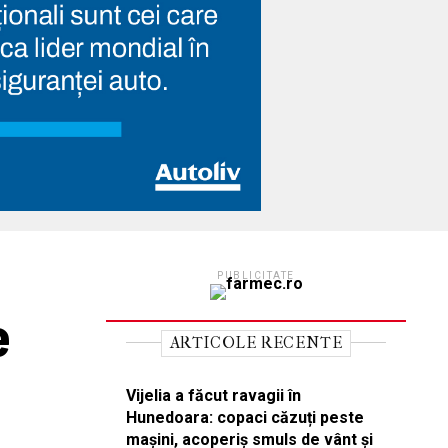
PUBLICITATE
e
ARTICOLE RECENTE
Vijelia a făcut ravagii în
Hunedoara: copaci căzuți peste
mașini, acoperiș smuls de vânt și