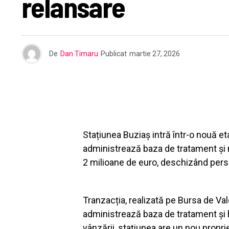
relansare
De
Dan Timaru
Publicat
martie 27, 2026
Stațiunea Buziaș intră într-o nouă e
administrează baza de tratament și 
2 milioane de euro, deschizând persp
Tranzacția, realizată pe Bursa de Va
administrează baza de tratament și h
vânzării, stațiunea are un nou proprie