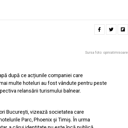
Sursa foto: opiniatimisoarei
tapă după ce acțiunile companiei care
mai multe hoteluri au fost vândute pentru peste
ectiva relansării turismului balnear.
lori București, vizează societatea care
otelurile Parc, Phoenix și Timiș. În urma
tar, a cărui identitate nu este încă publică.