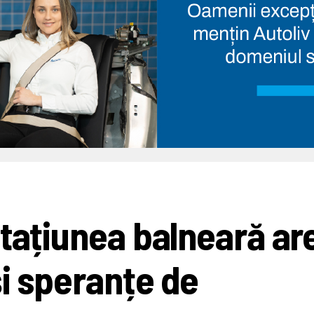
stațiunea balneară ar
și speranțe de