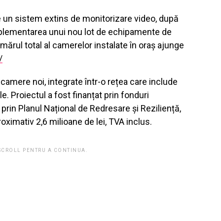
de un sistem extins de monitorizare video, după
implementarea unui nou lot de echipamente de
mărul total al camerelor instalate în oraș ajunge
/
camere noi, integrate într-o rețea care include
e. Proiectul a fost finanțat prin fonduri
rin Planul Național de Redresare și Reziliență,
proximativ 2,6 milioane de lei, TVA inclus.
 SCROLL PENTRU A CONTINUA.