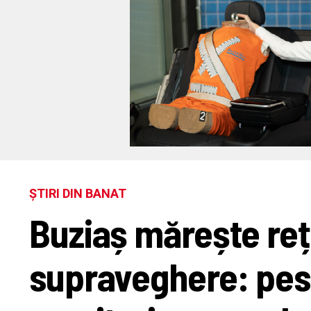
ȘTIRI DIN BANAT
Buziaș mărește re
supraveghere: pes