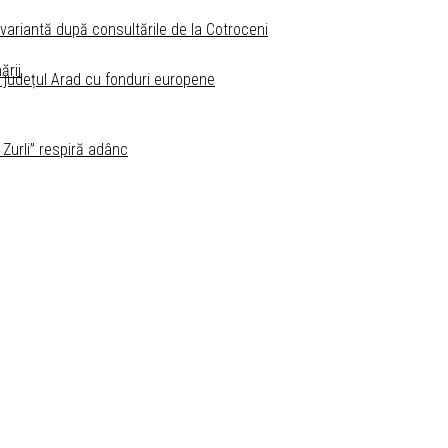
 variantă după consultările de la Cotroceni
ării
n județul Arad cu fonduri europene
 Zurli” respiră adânc