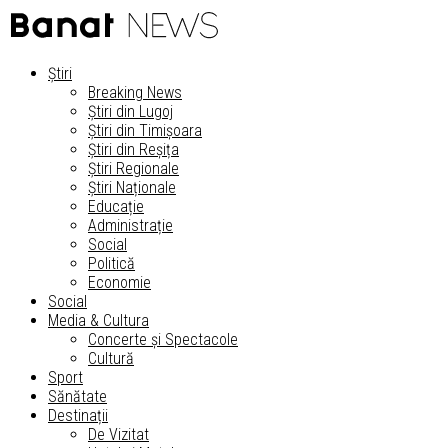
Știri
Breaking News
Știri din Lugoj
Știri din Timișoara
Știri din Reșița
Știri Regionale
Știri Naționale
Educație
Administrație
Social
Politică
Economie
Social
Media & Cultura
Concerte și Spectacole
Cultură
Sport
Sănătate
Destinații
De Vizitat