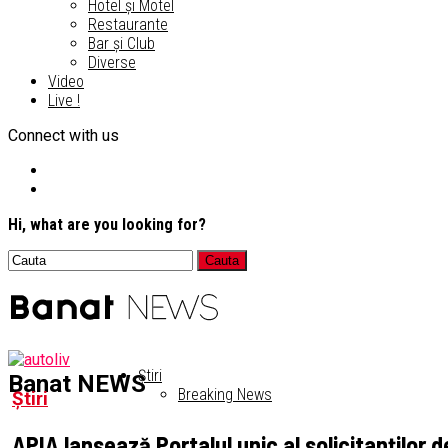
Hotel și Motel
Restaurante
Bar și Club
Diverse
Video
Live !
Connect with us
Hi, what are you looking for?
Știri
Banat NEWS
Breaking News
Știri
APIA lansează Portalul unic al solicitanților de