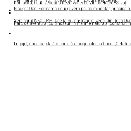
Seminarul INFO TRIP III de la Sulina – Excursie la Letea
Romanița, noua vedetă a Rezervației de Zimbri Hațeg–Slivuț
Nicușor Dan: Formarea unui guvern politic minoritar, principala
Seminarul INFO TRIP III de la Sulina- Imagini vechi din Delta Dun
Parc de aventură, cu dinozauri în mărime naturală, construit î
Lugojul, noua capitală mondială a oxigenului cu boxe: „Cetatea