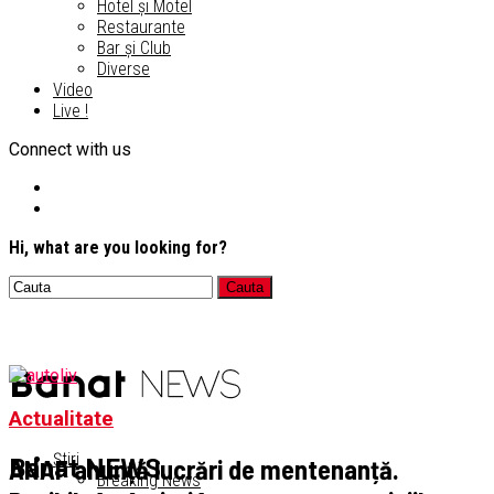
Hotel și Motel
Restaurante
Bar și Club
Diverse
Video
Live !
Connect with us
Hi, what are you looking for?
Actualitate
Știri
ANAF anunță lucrări de mentenanță.
Banat NEWS
Breaking News