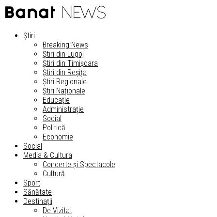
Știri
Breaking News
Știri din Lugoj
Știri din Timișoara
Știri din Reșița
Știri Regionale
Știri Naționale
Educație
Administrație
Social
Politică
Economie
Social
Media & Cultura
Concerte și Spectacole
Cultură
Sport
Sănătate
Destinații
De Vizitat