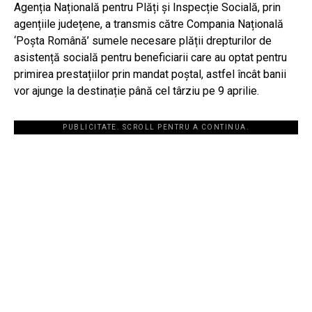
Agenția Națională pentru Plăți și Inspecție Socială, prin
agențiile județene, a transmis către Compania Națională
‘Poșta Română’ sumele necesare plății drepturilor de
asistență socială pentru beneficiarii care au optat pentru
primirea prestațiilor prin mandat poștal, astfel încât banii
vor ajunge la destinație până cel târziu pe 9 aprilie.
PUBLICITATE. SCROLL PENTRU A CONTINUA.