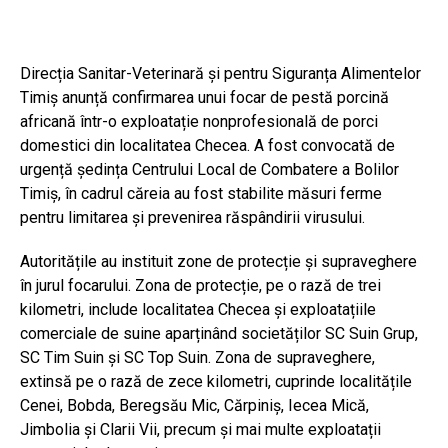
Direcția Sanitar-Veterinară și pentru Siguranța Alimentelor
Timiș anunță confirmarea unui focar de pestă porcină
africană într-o exploatație nonprofesională de porci
domestici din localitatea Checea. A fost convocată de
urgență ședința Centrului Local de Combatere a Bolilor
Timiș, în cadrul căreia au fost stabilite măsuri ferme
pentru limitarea și prevenirea răspândirii virusului.
Autoritățile au instituit zone de protecție și supraveghere
în jurul focarului. Zona de protecție, pe o rază de trei
kilometri, include localitatea Checea și exploatațiile
comerciale de suine aparținând societăților SC Suin Grup,
SC Tim Suin și SC Top Suin. Zona de supraveghere,
extinsă pe o rază de zece kilometri, cuprinde localitățile
Cenei, Bobda, Beregsău Mic, Cărpiniș, Iecea Mică,
Jimbolia și Clarii Vii, precum și mai multe exploatații