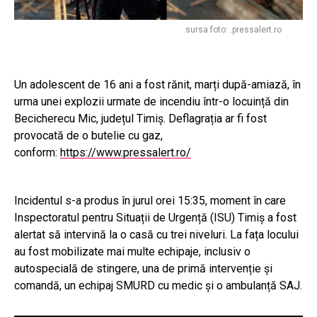
sursa foto: .pressalert.ro
Un adolescent de 16 ani a fost rănit, marți după-amiază, în
urma unei explozii urmate de incendiu într-o locuință din
Becicherecu Mic, județul Timiș. Deflagrația ar fi fost
provocată de o butelie cu gaz,
conform:
https://www.pressalert.ro/
Incidentul s-a produs în jurul orei 15:35, moment în care
Inspectoratul pentru Situații de Urgență (ISU) Timiș a fost
alertat să intervină la o casă cu trei niveluri. La fața locului
au fost mobilizate mai multe echipaje, inclusiv o
autospecială de stingere, una de primă intervenție și
comandă, un echipaj SMURD cu medic și o ambulanță SAJ.