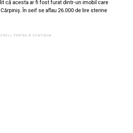
bilit că acesta ar fi fost furat dintr-un imobil care
Cărpiniș. În seif se aflau 26.000 de lire sterine
 SCROLL PENTRU A CONTINUA.