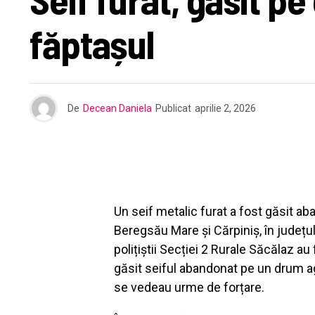
făptașul
De
Decean Daniela
Publicat
aprilie 2, 2026
Un seif metalic furat a fost găsit ab
Beregsău Mare și Cărpiniș, în județul T
polițiștii Secției 2 Rurale Săcălaz au
găsit seiful abandonat pe un drum ag
se vedeau urme de forțare.