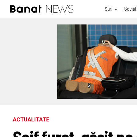
Știri
Social
ACTUALITATE
Seif furat, găsit pe