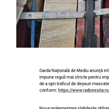
Garda Națională de Mediu anunță in
impune reguli mai stricte pentru im
de a opri traficul de deșeuri mascat
conform:
https://www.radioresita.ro
Noua reglementare stabilește obligaț