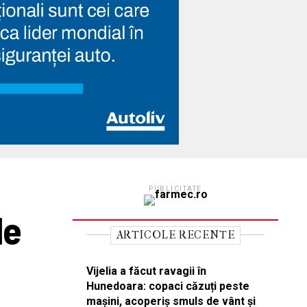
PUBLICITATE
le
ARTICOLE RECENTE
Vijelia a făcut ravagii în
Hunedoara: copaci căzuți peste
mașini, acoperiș smuls de vânt și