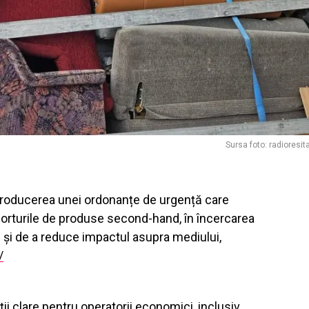
Sursa foto: radioresit
troducerea unei ordonanțe de urgență care
porturile de produse second-hand, în încercarea
e și de a reduce impactul asupra mediului,
/
ii clare pentru operatorii economici, inclusiv