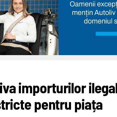
va importurilor ilega
stricte pentru piața