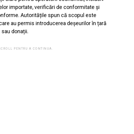
elor importate, verificări de conformitate și
onforme. Autoritățile spun că scopul este
 care au permis introducerea deșeurilor în țară
 sau donații.
 SCROLL PENTRU A CONTINUA.