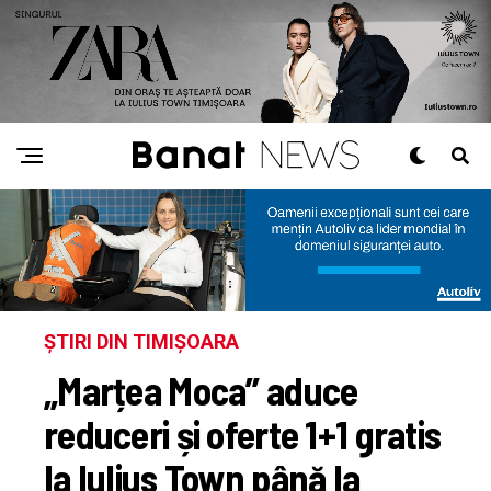
ȘTIRI DIN TIMIȘOARA
„Marțea Moca” aduce
reduceri și oferte 1+1 gratis
la Iulius Town până la