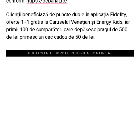
conform:
https://debanat.ro/
Clienții beneficiază de puncte duble în aplicația Fidelity,
oferte 1+1 gratis la Caruselul Venețian și Energy Kids, iar
primii 100 de cumpărători care depășesc pragul de 500
de lei primesc un cec cadou de 50 de lei.
PUBLICITATE. SCROLL PENTRU A CONTINUA.