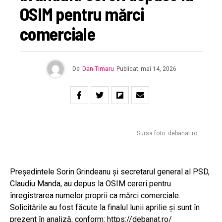
OSIM pentru mărci
comerciale
De
Dan Timaru
Publicat
mai 14, 2026
Sursa foto: debanat.ro
Președintele
Sorin Grindeanu
și secretarul general al PSD,
Claudiu Manda
, au depus la OSIM cereri pentru
înregistrarea numelor proprii ca mărci comerciale.
Solicitările au fost făcute la finalul lunii aprilie și sunt în
prezent în analiză, conform:
https://debanat.ro/