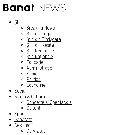
Știri
Breaking News
Știri din Lugoj
Știri din Timișoara
Știri din Reșița
Știri Regionale
Știri Naționale
Educație
Administrație
Social
Politică
Economie
Social
Media & Cultura
Concerte și Spectacole
Cultură
Sport
Sănătate
Destinații
De Vizitat