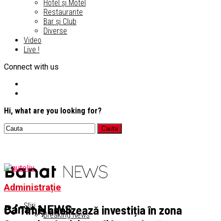
Hotel și Motel
Restaurante
Bar și Club
Diverse
Video
Live !
Connect with us
Hi, what are you looking for?
Administrație
Știri
CJ Timiș analizează investiția în zona
Banat NEWS
Breaking News