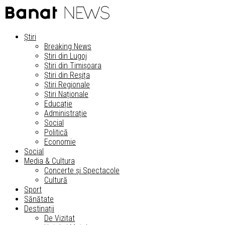
Știri
Breaking News
Știri din Lugoj
Știri din Timișoara
Știri din Reșița
Știri Regionale
Știri Naționale
Educație
Administrație
Social
Politică
Economie
Social
Media & Cultura
Concerte și Spectacole
Cultură
Sport
Sănătate
Destinații
De Vizitat