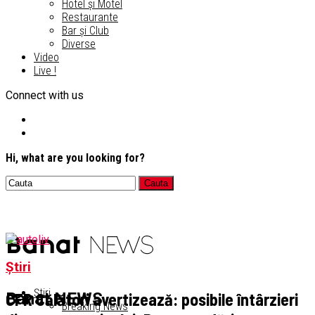
Hotel și Motel
Restaurante
Bar și Club
Diverse
Video
Live !
Connect with us
Hi, what are you looking for?
Știri
Știri
CFR Călători avertizează: posibile întârzieri
Banat NEWS
Breaking News