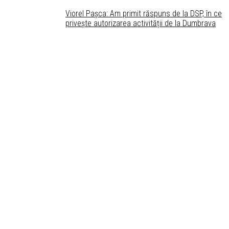
Viorel Pașca: Am primit răspuns de la DSP, în ce
privește autorizarea activității de la Dumbrava